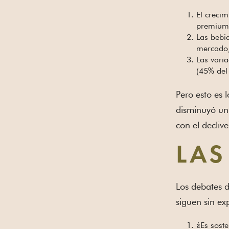
El crecim
premium
Las bebi
mercado,
Las vari
(45% de
Pero esto es 
disminuyó un 
con el decliv
LAS
Los debates d
siguen sin ex
¿Es sost