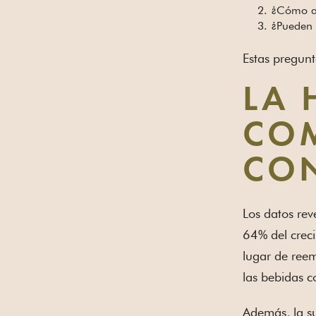
¿Cómo af
¿Pueden 
Estas pregunt
LA 
CO
CO
Los datos rev
64% del creci
lugar de reem
las bebidas c
Además, la su