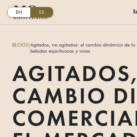
I
EN
ES
BLOGS
|
Agitados, no agitados: el cambio dinámico de lo 
bebidas espirituosas y vinos
AGITADOS,
CAMBIO D
COMERCIAL