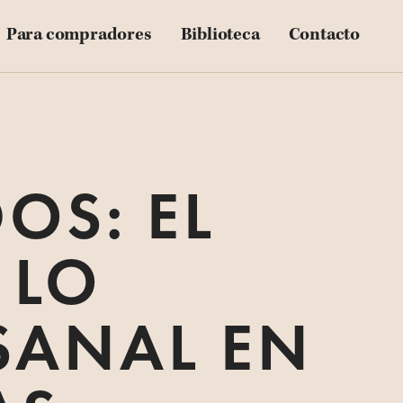
Blog
Para compradores
Biblioteca
Contacto
Downloadables
Videos
Customer Stories
OS: EL
 LO
SANAL EN