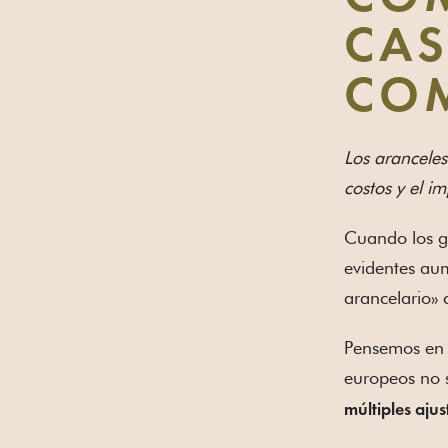
CAS
COM
Los aranceles
costos y el i
Cuando los go
evidentes aum
arancelario» 
Pensemos en l
europeos no 
múltiples aju