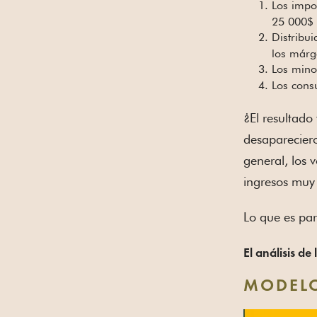
Los impo
25 000$ 
Distribu
los márg
Los minor
Los cons
¿El resultado
desapareciero
general, los 
ingresos muy 
Lo que es par
El análisis de
MODELO