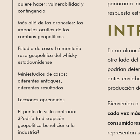
panorama indu
quiere hacer: vulnerabilidad y
contingencia
respuesta est
Más allá de los aranceles: los
IN
impactos ocultos de los
cambios geopolíticos
Estudio de caso: La montaña
En un almacén
rusa geopolítica del whisky
otro lado del
estadounidense
podrían deter
Miniestudios de casos:
antes enviaba
diferentes enfoques,
producción d
diferentes resultados
Lecciones aprendidas
Bienvenido a 
El punto de vista contrario:
cada vez más l
¿Podría la disrupción
consumidore
geopolítica beneficiar a la
industria?
representan s