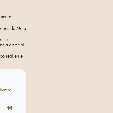
uiente:
ciones de Mala
ar el
ia artificial
po real en el
, hemos