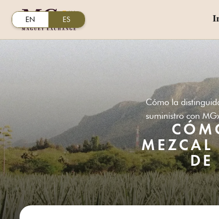
I
EN
ES
Cómo la distinguid
suministro con MG
CÓMO
MEZCAL 
DE