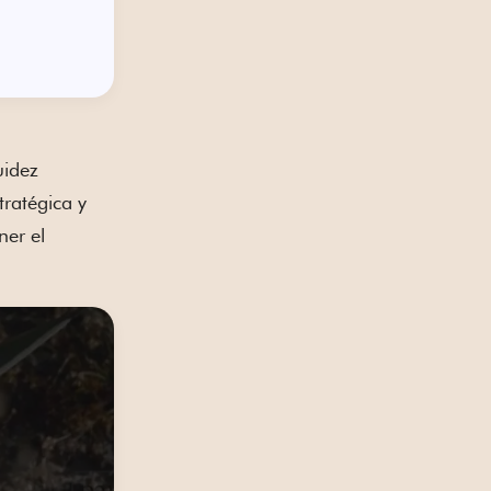
uidez
tratégica y
ner el