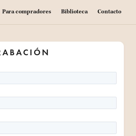
Blog
Para compradores
Biblioteca
Contacto
Downloadables
Videos
Customer Stories
RABACIÓN