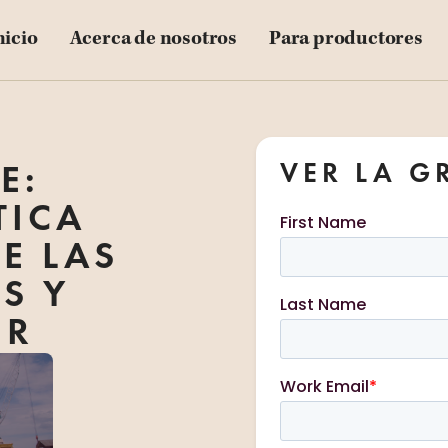
nicio
Acerca de nosotros
Para productores
VER LA G
E:
TICA
E LAS
S Y
ER