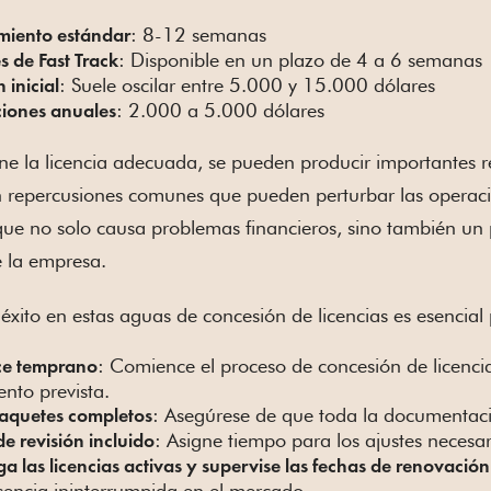
: 8-12 semanas
miento estándar
: Disponible en un plazo de 4 a 6 semanas
 de Fast Track
: Suele oscilar entre 5.000 y 15.000 dólares
 inicial
: 2.000 a 5.000 dólares
iones anuales
ene la licencia adecuada, se pueden producir importantes r
n repercusiones comunes que pueden perturbar las operacio
ue no solo causa problemas financieros, sino también un p
e la empresa.
xito en estas aguas de concesión de licencias es esencial 
: Comience el proceso de concesión de licenci
e temprano
nto prevista.
: Asegúrese de que toda la documentaci
paquetes completos
: Asigne tiempo para los ajustes necesa
e revisión incluido
 las licencias activas y supervise las fechas de renovación
sencia ininterrumpida en el mercado.