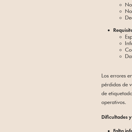
No
No
Dec
Requisit
Esp
Inf
Cod
Dat
Los errores e
pérdidas de v
de etiquetado
operativos.
Dificultades 
Falta in