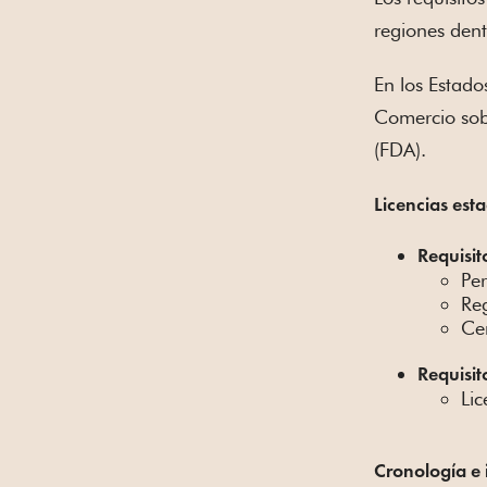
regiones dent
En los Estado
Comercio sobr
(FDA).
Licencias est
Requisit
Pe
Re
Cer
Requisit
Lic
Cronología e 