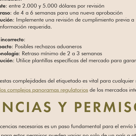
: entre 2.000 y 5.000 dólares por revisión
ste
: de 4 a 6 semanas para una nueva aprobación
traso
: Implemente una revisión de cumplimiento previa a 
lución
información requerida.
:
incorrecto
: Posibles rechazos aduaneros
pacto
: Retraso mínimo de 2 a 3 semanas
onología
: Utilice plantillas específicas del mercado para gar
lución
stas complejidades del etiquetado es vital para cualquie
los complejos panoramas regulatorios
de los mercados int
ENCIAS Y PERMI
icencias necesarias es un paso fundamental para el envío le
s para estos permisos pueden variar no solo de un país a otr