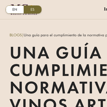
I
EN
ES
BLOGS
|
Una guía para el cumplimiento de la normativa pa
UNA GUÍA 
CUMPLIMIE
NORMATIVA
VINOS AR