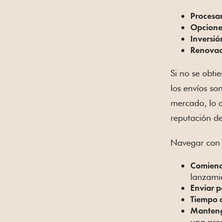
Procesa
Opciones
Inversión
Renovac
Si no se obti
los envíos so
mercado, lo q
reputación d
Navegar con é
Comienc
lanzamie
Enviar 
Tiempo d
Mantenga
una pre