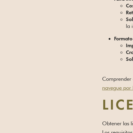
Co
Re
So
la 
Formato 
Im
Cr
So
Comprender e
navegue por 
LIC
Obtener las l
Los requisito