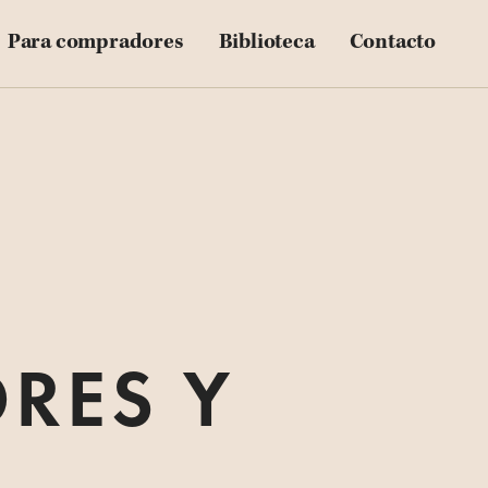
Blog
Para compradores
Biblioteca
Contacto
Downloadables
Videos
Customer Stories
RES Y