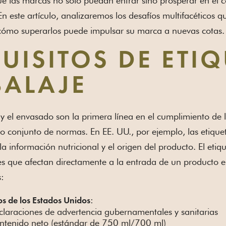
ue las marcas no solo puedan entrar sino prosperar en el
 En este artículo, analizaremos los desafíos multifacéticos
 cómo superarlos puede impulsar su marca a nuevas cotas.
UISITOS DE ETI
ALAJE
 y el envasado son la primera línea en el cumplimiento de 
io conjunto de normas. En EE. UU., por ejemplo, las etiquet
 la información nutricional y el origen del producto. El et
 que afectan directamente a la entrada de un producto en
:
:
os de los Estados Unidos
laraciones de advertencia gubernamentales y sanitarias
ntenido neto (estándar de 750 ml/700 ml)